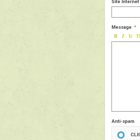
Site Internet
Message
Anti-spam
CLI