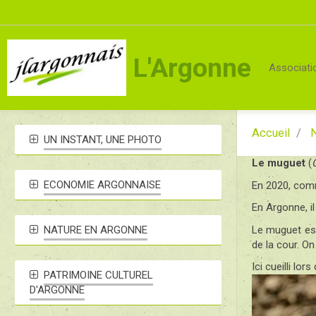
L'Argonne
Associati
Accueil
N
UN INSTANT, UNE PHOTO
Le muguet
(
ECONOMIE ARGONNAISE
En 2020, comme
En Argonne, i
Le muguet est
NATURE EN ARGONNE
de la cour. On
Ici cueilli lor
PATRIMOINE CULTUREL
D'ARGONNE