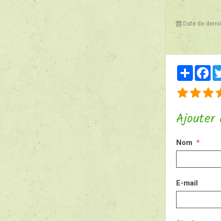
Date de derni
Partager
Fa
Ajouter
Nom
E-mail