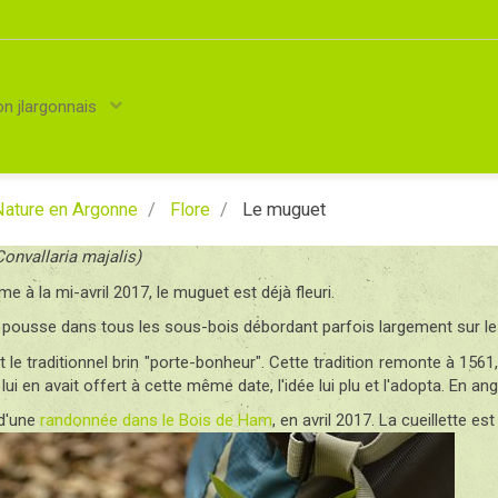
on jlargonnais
ature en Argonne
Flore
Le muguet
C
onvallaria majalis)
 à la mi-avril 2017, le muguet est déjà fleuri.
l pousse dans tous les sous-bois débordant parfois largement sur le
 le traditionnel brin "porte-bonheur". Cette tradition remonte à 1561
 lui en avait offert à cette même date, l'idée lui plu et l'adopta.
En angl
s d'une
randonnée dans le Bois de Ham
, en avril 2017. La cueillette es